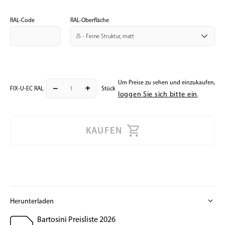
RAL-Code
RAL-Oberfläche
Um Preise zu sehen und einzukaufen,
remove
add
FIX-U-EC RAL
Stück
loggen Sie sich bitte ein
.
KAUFEN
expand_more
Herunterladen
Bartosini Preisliste 2026