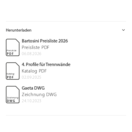
expand_more
Herunterladen
Bartosini Preisliste 2026
Preisliste PDF
Preisliste
06.08.2026
PDF
4. Profile für Trennwände
Katalog PDF
Katalog
02.09.2025
PDF
Gaeta DWG
Zeichnung DWG
Zeichnung
24.10.2023
DWG