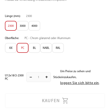
Länge (mm):
2300
2300
3000
4000
Oberfläche:
PC - Chrom glänzend oder Aluminium
AX
PC
BL
NABL
RAL
Um Preise zu sehen und
U12x18/2-2300
remove
add
Stück
einzukaufen,
PC
loggen Sie sich bitte ein
.
KAUFEN