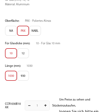
Material: Aluminium
Oberfläche:
PAX - Poliertes Alinox
NA
PAX
NABL
Für Glasdicke (mm):
10 - Für Glas 10 mm
10
12
Länge (mm):
1030
1030
930
Um Preise zu sehen und
CCR1030B10
remove
add
Stück
einzukaufen,
AX
loggen Sie sich bitte ein
.