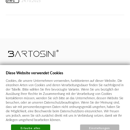
24.10.2023
DWG
Diese Website verwendet Cookies
Cookies, die unsere Unternehmen verwenden, funktionieren auf dieser Website. Die
+43 664 99 640 700
bestellungen@bartosini.at
einzelnen Arten von Cookies und deren Verarbeitungsdauer finden Sie nachfolgend in
der Tabelle. Bitte wählen Sie Ihre bevorzugte Variante. Wenn Sie uns bezüglich der
Ausübung Ihrer Rechte im Zusammenhang mit der Verarbeitung von Cookies
kontaktieren müssen, wenden Sie sich bitte an das Unternehmen, dessen Website Sie
USt-IdNr / UID:
CZ28642147
besuchen, oder an unseren Datenschutzbeauftragten. Wenn Sie der Meinung sind,
dass wir mit personenbezogenen Daten nicht ordnungsgemäß umgehen, haben Sie
Vertriebsbüro:
Chotěbuzská 484, 735 61 Chotěbuz, Tschechische
die Möglichkeit, eine Beschwerde beim Datenschutzbüro einzureichen. Wir freuen
Republik
uns jedoch, wenn Sie sich zunächst direkt mit uns in Verbindung setzen, damit wir Ihr
Anliegen umgehend bearbeiten können.
Firmensitz:
Husitská 344/63, 130 00 Praha 3 - Žižkov, Tschechische
Republik
Erlaube alles
Einstellungen