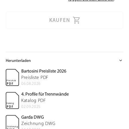
KAUFEN
expand_more
Herunterladen
Bartosini Preisliste 2026
Preisliste PDF
Preisliste
06.08.2026
PDF
4. Profile für Trennwände
Katalog PDF
Katalog
02.09.2025
PDF
Garda DWG
Zeichnung DWG
Zeichnung