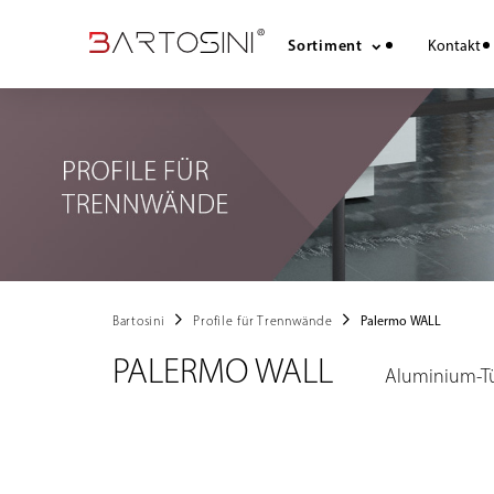
Sortiment
Kontakt
chevron_right
chevron_right
Bartosini
Profile für Trennwände
Palermo WALL
PALERMO WALL
Aluminium-Tü