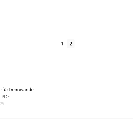
1
2
ile für Trennwände
g PDF
025