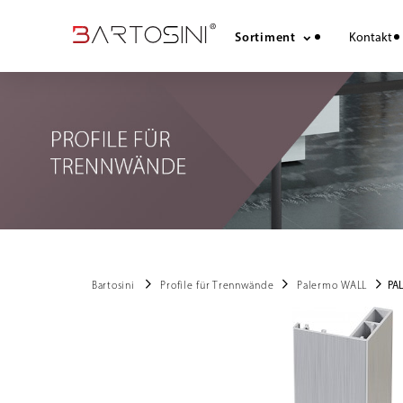
Sortiment
Kontakt
chevron_right
chevron_right
chevron_right
Bartosini
Profile für Trennwände
Palermo WALL
PA