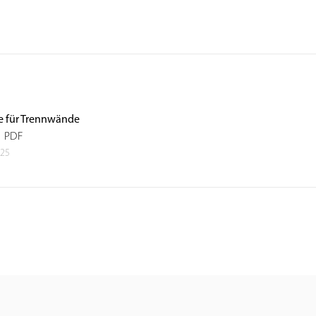
ile für Trennwände
g PDF
025