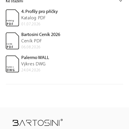
expand_more
Ke stažení
4. Profily pro příčky
Katalog PDF
Katalog
01.07.2026
PDF
Bartosini Ceník 2026
Ceník PDF
Ceník
06.08.2026
PDF
Palermo WALL
Výkres DWG
Výkres
24.04.2026
DWG