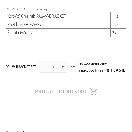
PAL-W-BRACKET-SET obsahuje:
Kotvící úhelník PAL-W-BRACKET
1ks
Protikus PAL-W-NUT
1ks
Šroub M6x12
2ks
Pro zobrazení ceny
remove
add
PAL-W-BRACKET-SET
set
PŘIHLASTE
a nakupování se
.
PŘIDAT DO KOŠÍKU