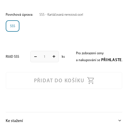
Povrchová úprava:
SSS - Kartáčovaná nerezová ocel
SSS
Pro zobrazení ceny
remove
add
R50D SSS
ks
PŘIHLASTE
a nakupování se
.
PŘIDAT DO KOŠÍKU
expand_more
Ke stažení