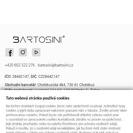
+420 602 322 276
bartosini@bartosini.cz
IČO:
28642147,
DIČ:
CZ28642147
Obchodní kancelář:
Chotěbuzská 484, 735 61 Chotěbuz
Sídlo společnosti:
Husitská 344/63, 130 00 Praha 3 - Žižkov
Vše o nákupu
Důležité informace
Tato webová stránka používá cookies
Na těchto stránkách fungují cookies, které naše společnosti využívají. Jednotlivé typy
Platba a doprava
Kontakty
cookies a jejich dobu zpracování naleznete popsané níže v tabulce. Zvolte prosím Vámi
Povrchové úpravy
Profil společnosti Bartosini
preferovanou variantu. Pokud byste nás potřebovali ohledně výkonu vašich práv
v souvislosti se zpracováním cookies kontaktovat, obraťte se prosím na společnost,
Obchodní podmínky
Lakování dle vzorníku RAL
jejíž stránky procházíte, nebo na našeho Pověřence pro ochranu osobních údajů.
Pokud si myslíte, že s osobními údaji nenakládáme, jak bychom měli, máte možnost
Reklamační řád a záruka
Obrábění profilů
podat stížnost u Úřadu pro ochranu osobních údajů. Budeme však rádi, pokud se