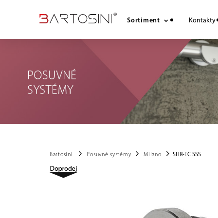
Sortiment
Kontakty
chevron_right
chevron_right
chevron_right
Bartosini
Posuvné systémy
Milano
SHR-EC SSS