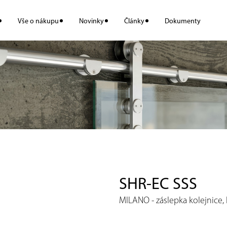
Vše o nákupu
Novinky
Články
Dokumenty
SHR-EC SSS
MILANO - záslepka kolejnice,