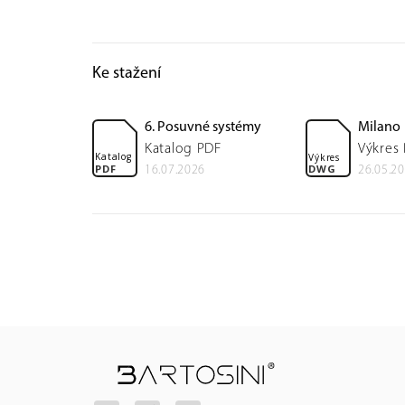
Ke stažení
6. Posuvné systémy
Milano
Katalog PDF
Výkres
Katalog
Výkres
PDF
DWG
16.07.2026
26.05.2