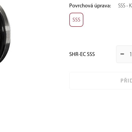
Povrchová úprava:
SSS - 
SSS
SHR-EC SSS
remove
PŘI