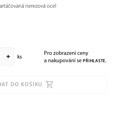
Kartáčovaná nerezová ocel
Pro zobrazení ceny
add
ks
a nakupování se
.
PŘIHLASTE
DAT DO KOŠÍKU