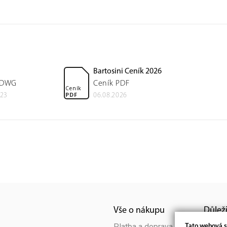
Bartosini Ceník 2026
 DWG
Ceník PDF
Ceník
PDF
023
06.08.2026
Vše o nákupu
Důlež
Platba a doprava
Kontak
Tato webová s