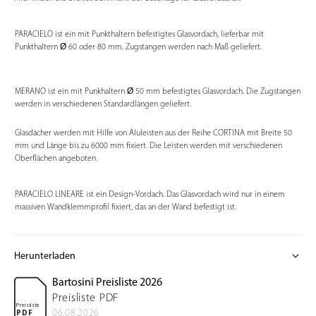
PARACIELO ist ein mit Punkthaltern befestigtes Glasvordach, lieferbar mit
Punkthaltern
Ø
60 oder 80 mm. Zugstangen werden nach Maß geliefert.
MERANO ist ein mit Punkhaltern
Ø
50 mm befestigtes Glasvordach. Die Zugstangen
werden in verschiedenen Standardlängen geliefert.
Glasdächer werden mit Hilfe von Aluleisten aus der Reihe CORTINA mit Breite 50
mm und Länge bis zu 6000 mm fixiert. Die Leisten werden mit verschiedenen
Oberflächen angeboten.
PARACIELO LINEARE ist ein Design-Vordach. Das Glasvordach wird nur in einem
massiven Wandklemmprofil fixiert, das an der Wand befestigt ist.
expand_more
Herunterladen
Bartosini Preisliste 2026
Preisliste PDF
Preisliste
06.08.2026
PDF