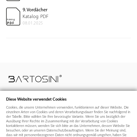
9. Vordächer
Katalog PDF
Katalog
08.01.2025
PDF
Diese Website verwendet Cookies
Cookies, die unsere Unternehmen verwenden, funktionieren auf dieser Website. Die
+43 664 99 640 700
bestellungen@bartosini.at
einzelnen Arten von Cookies und deren Verarbeitungsdauer finden Sie nachfolgend in
der Tabelle. Bitte wählen Sie Ihre bevorzugte Variante. Wenn Sie uns bezüglich der
Ausübung Ihrer Rechte im Zusammenhang mit der Verarbeitung von Cookies
kontaktieren müssen, wenden Sie sich bitte an das Unternehmen, dessen Website Sie
USt-IdNr / UID:
CZ28642147
besuchen, oder an unseren Datenschutzbeauftragten. Wenn Sie der Meinung sind,
dass wir mit personenbezogenen Daten nicht ordnungsgemäß umgehen, haben Sie