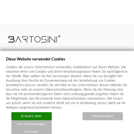
Diese Website verwendet Cookies
Cookies, die unsere Unternehmen verwenden, funktionieren auf dieser Website. Die
+43 664 99 640 700
bestellungen@bartosini.at
einzelnen Arten von Cookies und deren Verarbeitungsdauer finden Sie nachfolgend in
der Tabelle. Bitte wählen Sie Ihre bevorzugte Variante. Wenn Sie uns bezüglich der
Ausübung Ihrer Rechte im Zusammenhang mit der Verarbeitung von Cookies
kontaktieren müssen, wenden Sie sich bitte an das Unternehmen, dessen Website Sie
USt-IdNr / UID:
CZ28642147
besuchen, oder an unseren Datenschutzbeauftragten. Wenn Sie der Meinung sind,
dass wir mit personenbezogenen Daten nicht ordnungsgemäß umgehen, haben Sie
Vertriebsbüro:
Chotěbuzská 484, 735 61 Chotěbuz, Tschechische
die Möglichkeit, eine Beschwerde beim Datenschutzbüro einzureichen. Wir freuen
Republik
uns jedoch, wenn Sie sich zunächst direkt mit uns in Verbindung setzen, damit wir Ihr
Anliegen umgehend bearbeiten können.
Firmensitz:
Husitská 344/63, 130 00 Praha 3 - Žižkov, Tschechische
Republik
Erlaube alles
Einstellungen
Nur Notwendiges
zulassen