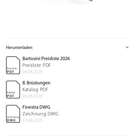
expand_more
Herunterladen
Bartosini Preisliste 2026
Preisliste PDF
Preisliste
06.08.2026
PDF
8. Brüstungen
Katalog PDF
Katalog
06.08.2026
PDF
Finestra DWG
Zeichnung DWG
Zeichnung
10.04.2025
DWG