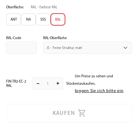
Oberfläche:
RAL - Farbton RAL
ANT
NA
SSS
RAL
RAL-Code
RAL-Oberfläche
Um Preise zu sehen und
FIN-TR2-EC-2
remove
add
Stück
einzukaufen,
RAL
loggen Sie sich bitte ein
.
KAUFEN