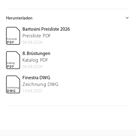
expand_more
Herunterladen
Bartosini Preisliste 2026
Preisliste PDF
Preisliste
06.08.2026
PDF
8. Brüstungen
Katalog PDF
Katalog
06.08.2026
PDF
Finestra DWG
Zeichnung DWG
Zeichnung
10.04.2025
DWG