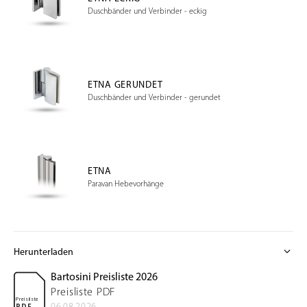
Duschbänder und Verbinder - eckig
ETNA GERUNDET
Duschbänder und Verbinder - gerundet
ETNA
Paravan Hebevorhänge
expand_more
Herunterladen
Bartosini Preisliste 2026
Preisliste PDF
Preisliste
06.08.2026
PDF