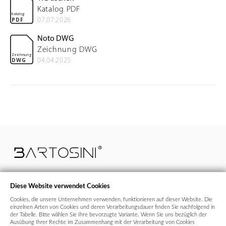
Katalog PDF
Katalog
07.07.2026
PDF
Noto DWG
Zeichnung DWG
Zeichnung
04.04.2025
DWG
Diese Website verwendet Cookies
Cookies, die unsere Unternehmen verwenden, funktionieren auf dieser Website. Die
+43 664 99 640 700
bestellungen@bartosini.at
einzelnen Arten von Cookies und deren Verarbeitungsdauer finden Sie nachfolgend in
der Tabelle. Bitte wählen Sie Ihre bevorzugte Variante. Wenn Sie uns bezüglich der
Ausübung Ihrer Rechte im Zusammenhang mit der Verarbeitung von Cookies