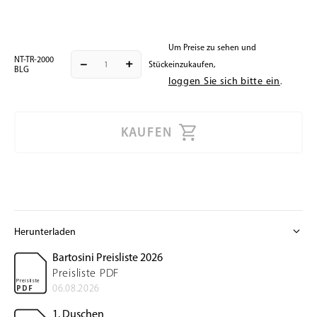
Um Preise zu sehen und
NT-TR-2000
remove
add
Stück
einzukaufen,
BLG
loggen Sie sich bitte ein
.
KAUFEN
expand_more
Herunterladen
Bartosini Preisliste 2026
Preisliste PDF
Preisliste
06.08.2026
PDF
1. Duschen