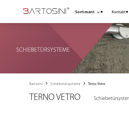
Sortiment
Kontakt
chevron_right
chevron_right
Bartosini
Schiebetürsysteme
Terno Vetro
TERNO VETRO
Schiebetürsyst