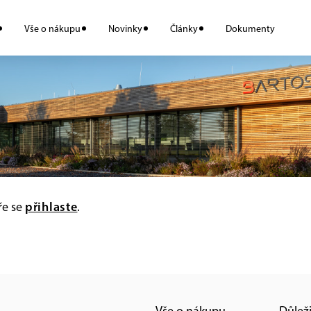
Vše o nákupu
Novinky
Články
Dokumenty
ře se
přihlaste
.