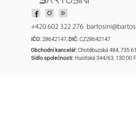
+420 602 322 276
bartosini@bartosi
IČO:
28642147,
DIČ:
CZ28642147
Obchodní kancelář:
Chotěbuzská 484, 735 6
Sídlo společnosti:
Husitská 344/63, 130 00 P