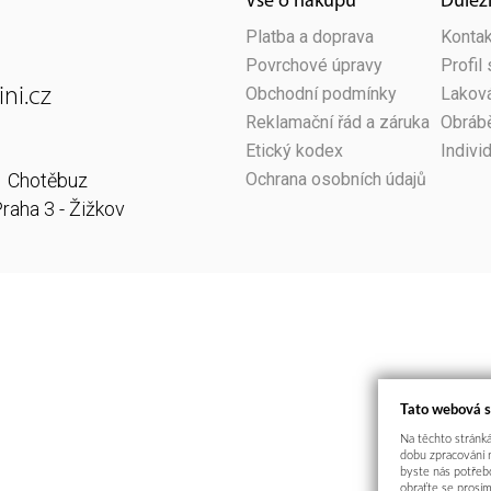
Vše o nákupu
Důlež
Platba a doprava
Kontak
Povrchové úpravy
Profil
ni.cz
Obchodní podmínky
Laková
Reklamační řád a záruka
Obrábě
Etický kodex
Indivi
1 Chotěbuz
Ochrana osobních údajů
raha 3 - Žižkov
Tato webová s
Na těchto stránkác
dobu zpracování 
byste nás potřebo
obraťte se prosím