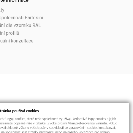
ité informace
ty
 společnosti Bartosini
ní dle vzorníku RAL
ní profilů
duální konzultace
tránka používá cookies
h fungují cookies, které naše společnosti využívají. Jednotlivé typy cookies a jejich
naleznete popsané níže v tabulce. Zvolte prosím Vámi preferovanou variantu. Pokud
vali ohledně výkonu vašich práv v souvislosti se zpracováním cookies kontaktovat,
 na společnost, jejíž stránky procházíte, nebo na našeho Pověřence pro ochranu