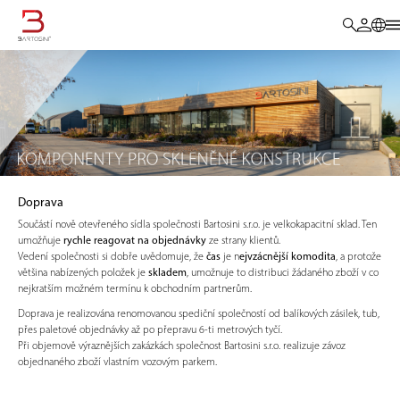
Doprava
Součástí nově otevřeného sídla společnosti Bartosini s.r.o. je velkokapacitní sklad. Ten
umožňuje
rychle reagovat na objednávky
ze strany klientů.
Vedení společnosti si dobře uvědomuje, že
čas
je n
ejvzácnější komodita
, a protože
většina nabízených položek je
skladem
, umožnuje to distribuci žádaného zboží v co
nejkratším možném termínu k obchodním partnerům.
Doprava je realizována renomovanou spediční společností od balíkových zásilek, tub,
přes paletové objednávky až po přepravu 6-ti metrových tyčí.
Při objemově výraznějších zakázkách společnost Bartosini s.r.o. realizuje závoz
objednaného zboží vlastním vozovým parkem.