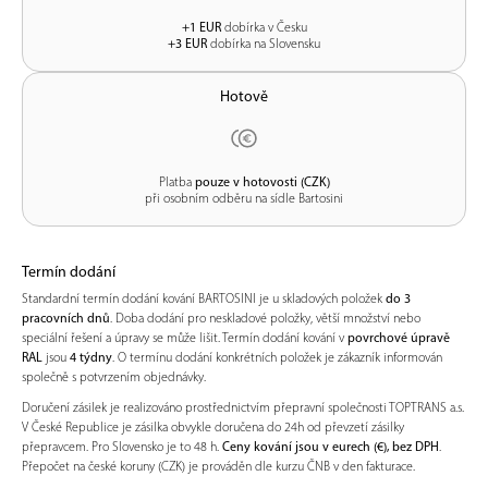
+1 EUR
dobírka v Česku
+3 EUR
dobírka na Slovensku
Hotově
Platba
pouze v hotovosti (CZK)
při osobním odběru na sídle Bartosini
Termín dodání
Standardní termín dodání kování BARTOSINI je u skladových položek
do 3
pracovních dnů
. Doba dodání pro neskladové položky, větší množství nebo
speciální řešení a úpravy se může lišit. Termín dodání kování v
povrchové úpravě
RAL
jsou
4 týdny
. O termínu dodání konkrétních položek je zákazník informován
společně s potvrzením objednávky.
Doručení zásilek je realizováno prostřednictvím přepravní společnosti TOPTRANS a.s.
V České Republice je zásilka obvykle doručena do 24h od převzetí zásilky
přepravcem. Pro Slovensko je to 48 h.
Ceny kování jsou v eurech (€), bez DPH
.
Přepočet na české koruny (CZK) je prováděn dle kurzu ČNB v den fakturace.