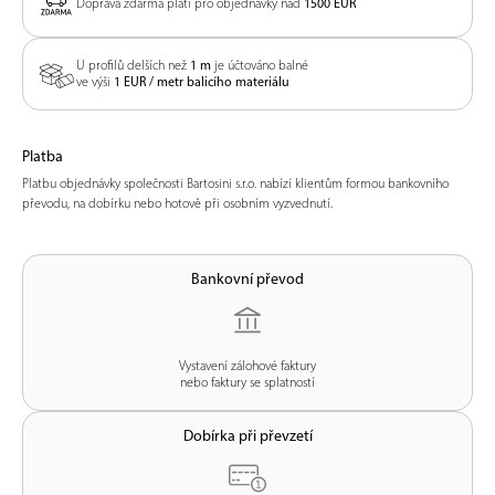
Doprava zdarma platí pro objednávky nad
1500 EUR
U profilů delších než
1 m
je účtováno balné
ve výši
1 EUR / metr balicího materiálu
Platba
Platbu objednávky společnosti Bartosini s.r.o. nabízí klientům formou bankovního
převodu, na dobírku nebo hotově při osobním vyzvednutí.
Bankovní převod
Vystavení zálohové faktury
nebo faktury se splatností
Dobírka při převzetí