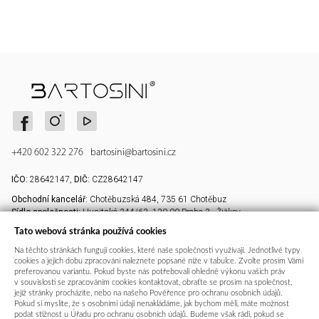
+420 602 322 276
bartosini@bartosini.cz
IČO:
28642147,
DIČ:
CZ28642147
Obchodní kancelář:
Chotěbuzská 484, 735 61 Chotěbuz
Sídlo společnosti:
Husitská 344/63, 130 00 Praha 3 - Žižkov
Vše o nákupu
Důležité informace
Tato webová stránka používá cookies
Na těchto stránkách fungují cookies, které naše společnosti využívají. Jednotlivé typy
Platba a doprava
Kontakty
cookies a jejich dobu zpracování naleznete popsané níže v tabulce. Zvolte prosím Vámi
Povrchové úpravy
Profil společnosti Bartosini
preferovanou variantu. Pokud byste nás potřebovali ohledně výkonu vašich práv
v souvislosti se zpracováním cookies kontaktovat, obraťte se prosím na společnost,
Obchodní podmínky
Lakování dle vzorníku RAL
jejíž stránky procházíte, nebo na našeho Pověřence pro ochranu osobních údajů.
Pokud si myslíte, že s osobními údaji nenakládáme, jak bychom měli, máte možnost
Reklamační řád a záruka
Obrábění profilů
podat stížnost u Úřadu pro ochranu osobních údajů. Budeme však rádi, pokud se