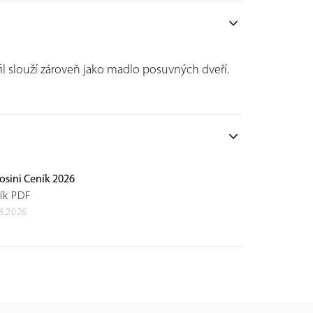
expand_more
rofil slouží zároveň jako madlo posuvných dveří.
expand_more
osini Ceník 2026
ík PDF
8.2026