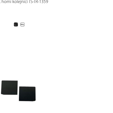
k horní kolejnici TS-TR-1359