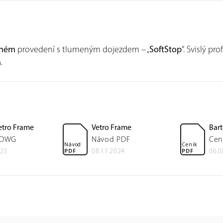
rném
provedení s tlumeným dojezdem – „
SoftStop
“. Svislý p
m
.
etro Frame
Vetro Frame
Bart
 DWG
Návod PDF
Cen
Návod
Ceník
PDF
PDF
023
08.11.2024
06.0