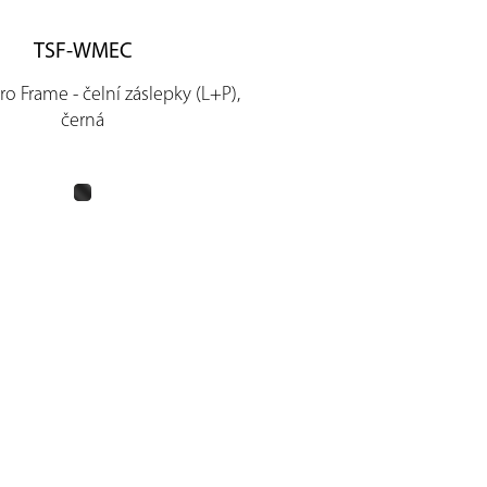
TSF-WMEC
ro Frame - čelní záslepky (L+P),
černá