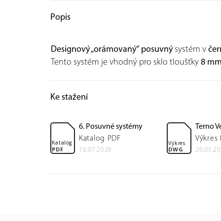
Popis
Designový „orámovaný“ posuvný
systém v
če
Tento systém je vhodný pro sklo tloušťky
8 m
Ke stažení
6. Posuvné systémy
Terno V
Katalog PDF
Výkres
Katalog
Výkres
PDF
DWG
16.07.2026
26.05.2