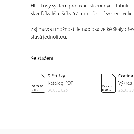
Hliníkový systém pro fixaci skleněných tabulí n
skla. Díky liště šířky 52 mm působí systém velic
Zajímavou možností je nabídka velké škály dřev
stává jednolitou.
Ke stažení
9. Stříšky
Cortina
Katalog PDF
Výkres
Katalog
Výkres
PDF
DWG
30.03.2026
26.05.2