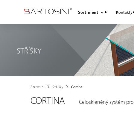
Sortiment
Kontakty
chevron_right
chevron_right
Bartosini
Stříšky
Cortina
CORTINA
Celoskleněný systém pro 