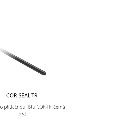
COR-SEAL-TR
o přítlačnou lištu COR-TR, černá
pryž