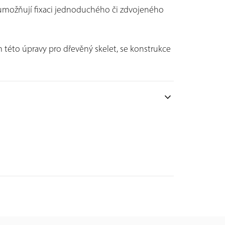
ily umožňují fixaci jednoduchého či zdvojeného
 této úpravy pro dřevěný skelet, se konstrukce
expand_more