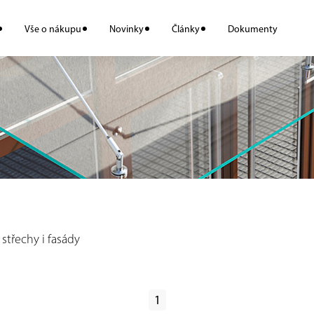
Vše o nákupu
Novinky
Články
Dokumenty
střechy i fasády
1