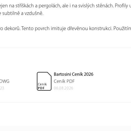
ejen na stříškách a pergolách, ale i na svislých stěnách. Prof
e subtilně a vzdušně.
o dekorů. Tento povrch imituje dřevěnou konstrukci. Použitím
Bartosini Ceník 2026
 DWG
Ceník PDF
Ceník
PDF
023
06.08.2026