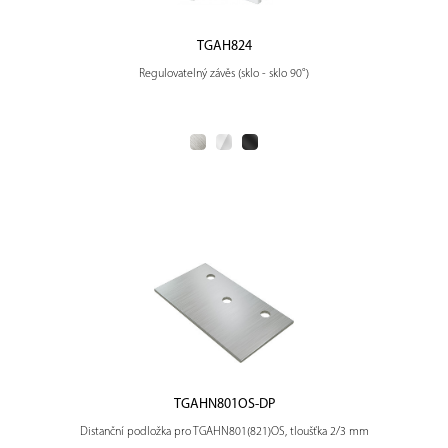
TGAH824
Regulovatelný závěs (sklo - sklo 90°)
TGAHN801OS-DP
Distanční podložka pro TGAHN801(821)OS, tloušťka 2/3 mm