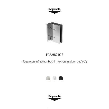
TGAH821OS
Regulovatelný závěs s bočním kotvením (sklo - zeď 90°)