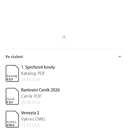
1
expand_more
Ke stažení
1. Sprchové kouty
Katalog PDF
Katalog
29.07.2026
PDF
Bartosini Ceník 2026
Ceník PDF
Ceník
06.08.2026
PDF
Venezia 2
Výkres DWG
Výkres
23.10.2025
DWG